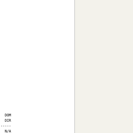
  DOM

  DIR

-----

  N/A
