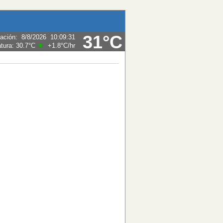
31°C
zación
:
8/8/2026
10:09:31
tura:
30.7°C
+1.8°C
/hr