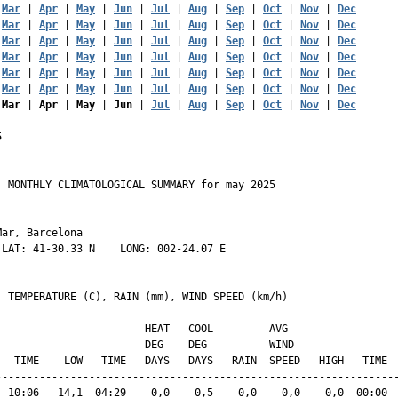
 
Mar
 | 
Apr
 | 
May
 | 
Jun
 | 
Jul
 | 
Aug
 | 
Sep
 | 
Oct
 | 
Nov
 | 
Dec
 
Mar
 | 
Apr
 | 
May
 | 
Jun
 | 
Jul
 | 
Aug
 | 
Sep
 | 
Oct
 | 
Nov
 | 
Dec
 
Mar
 | 
Apr
 | 
May
 | 
Jun
 | 
Jul
 | 
Aug
 | 
Sep
 | 
Oct
 | 
Nov
 | 
Dec
 
Mar
 | 
Apr
 | 
May
 | 
Jun
 | 
Jul
 | 
Aug
 | 
Sep
 | 
Oct
 | 
Nov
 | 
Dec
 
Mar
 | 
Apr
 | 
May
 | 
Jun
 | 
Jul
 | 
Aug
 | 
Sep
 | 
Oct
 | 
Nov
 | 
Dec
 
Mar
 | 
Apr
 | 
May
 | 
Jun
 | 
Jul
 | 
Aug
 | 
Sep
 | 
Oct
 | 
Nov
 | 
Dec
 
Mar
 | 
Apr
 | 
May
 | 
Jun
 | 
Jul
 | 
Aug
 | 
Sep
 | 
Oct
 | 
Nov
 | 
Dec
5
 MONTHLY CLIMATOLOGICAL SUMMARY for may 2025

ar, Barcelona                  

LAT: 41-30.33 N    LONG: 002-24.07 E

  TEMPERATURE (C), RAIN (mm), WIND SPEED (km/h)

                        HEAT   COOL         AVG

                        DEG    DEG          WIND                 
   TIME    LOW   TIME   DAYS   DAYS   RAIN  SPEED   HIGH   TIME  
-----------------------------------------------------------------
  10:06   14,1  04:29    0,0    0,5    0,0    0,0    0,0  00:00  