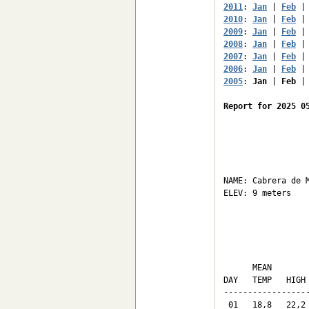
2011
: 
Jan
 | 
Feb
 |
2010
: 
Jan
 | 
Feb
 |
2009
: 
Jan
 | 
Feb
 |
2008
: 
Jan
 | 
Feb
 |
2007
: 
Jan
 | 
Feb
 |
2006
: 
Jan
 | 
Feb
 |
2005
: 
Jan
 | 
Feb
 |
Report for 2025 0
                  
NAME: Cabrera de M
ELEV: 9 meters    
                 
                 
      MEAN       
DAY   TEMP   HIGH
-----------------
 01   18,8   22,2