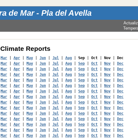
a de Mar - Pla del Avella
Actuali
Tempera
Climate Reports
 
Mar
 | 
Apr
 | 
May
 | 
Jun
 | 
Jul
 | 
Aug
 | 
Sep
 | 
Oct
 | 
Nov
 | 
Dec
 
Mar
 | 
Apr
 | 
May
 | 
Jun
 | 
Jul
 | 
Aug
 | 
Sep
 | 
Oct
 | 
Nov
 | 
Dec
 
Mar
 | 
Apr
 | 
May
 | 
Jun
 | 
Jul
 | 
Aug
 | 
Sep
 | 
Oct
 | 
Nov
 | 
Dec
 
Mar
 | 
Apr
 | 
May
 | 
Jun
 | 
Jul
 | 
Aug
 | 
Sep
 | 
Oct
 | 
Nov
 | 
Dec
 
Mar
 | 
Apr
 | 
May
 | 
Jun
 | 
Jul
 | 
Aug
 | 
Sep
 | 
Oct
 | 
Nov
 | 
Dec
 
Mar
 | 
Apr
 | 
May
 | 
Jun
 | 
Jul
 | 
Aug
 | 
Sep
 | 
Oct
 | 
Nov
 | 
Dec
 
Mar
 | 
Apr
 | 
May
 | 
Jun
 | 
Jul
 | 
Aug
 | 
Sep
 | 
Oct
 | 
Nov
 | 
Dec
 
Mar
 | 
Apr
 | 
May
 | 
Jun
 | 
Jul
 | 
Aug
 | 
Sep
 | 
Oct
 | 
Nov
 | 
Dec
 
Mar
 | 
Apr
 | 
May
 | 
Jun
 | 
Jul
 | 
Aug
 | 
Sep
 | 
Oct
 | 
Nov
 | 
Dec
 
Mar
 | 
Apr
 | 
May
 | 
Jun
 | 
Jul
 | 
Aug
 | 
Sep
 | 
Oct
 | 
Nov
 | 
Dec
 
Mar
 | 
Apr
 | 
May
 | 
Jun
 | 
Jul
 | 
Aug
 | 
Sep
 | 
Oct
 | 
Nov
 | 
Dec
 
Mar
 | 
Apr
 | 
May
 | 
Jun
 | 
Jul
 | 
Aug
 | 
Sep
 | 
Oct
 | 
Nov
 | 
Dec
 
Mar
 | 
Apr
 | 
May
 | 
Jun
 | 
Jul
 | 
Aug
 | 
Sep
 | 
Oct
 | 
Nov
 | 
Dec
 
Mar
 | 
Apr
 | 
May
 | 
Jun
 | 
Jul
 | 
Aug
 | 
Sep
 | 
Oct
 | 
Nov
 | 
Dec
 
Mar
 | 
Apr
 | 
May
 | 
Jun
 | 
Jul
 | 
Aug
 | 
Sep
 | 
Oct
 | 
Nov
 | 
Dec