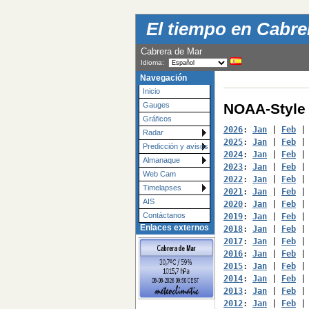
El tiempo en Cabrer
Cabrera de Mar
Idioma:
Navegación
Inicio
NOAA-Style 
Gauges
Gráficos
2026
: 
Jan
 | 
Feb
 |
Radar
2025
: 
Jan
 | 
Feb
 |
Predicción y avisos
2024
: 
Jan
 | 
Feb
 |
Almanaque
2023
: 
Jan
 | 
Feb
 |
Web Cam
2022
: 
Jan
 | 
Feb
 |
Timelapses
2021
: 
Jan
 | 
Feb
 |
AIS
2020
: 
Jan
 | 
Feb
 |
Contáctanos
2019
: 
Jan
 | 
Feb
 |
Enlaces externos
2018
: 
Jan
 | 
Feb
 |
2017
: 
Jan
 | 
Feb
 |
2016
: 
Jan
 | 
Feb
 |
2015
: 
Jan
 | 
Feb
 |
2014
: 
Jan
 | 
Feb
 |
2013
: 
Jan
 | 
Feb
 |
2012
: 
Jan
 | 
Feb
 |