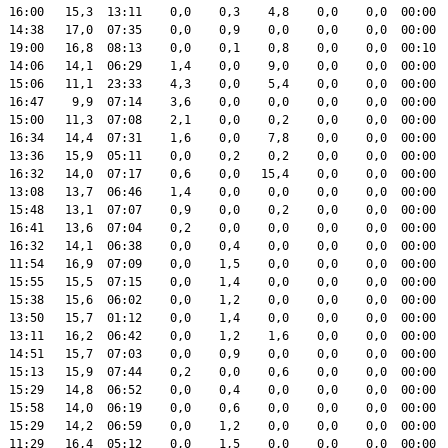
  16:00   15,3  13:11    0,0    0,3    4,8    0,0    0,0  00:00  
  14:38   17,0  07:35    0,0    0,9    0,0    0,0    0,0  00:00  
  19:00   16,8  08:13    0,0    0,1    0,8    0,0    0,0  00:10  
  14:06   14,1  06:29    1,4    0,0    9,0    0,0    0,0  00:00  
  15:06   11,1  23:33    4,3    0,0    5,4    0,0    0,0  00:00  
  16:47    9,9  07:14    3,6    0,0    0,0    0,0    0,0  00:00  
  15:00   11,3  07:08    2,1    0,0    0,2    0,0    0,0  00:00  
  16:34   14,4  07:31    1,6    0,0    7,8    0,0    0,0  00:00  
  13:36   15,9  05:11    0,0    0,2    0,2    0,0    0,0  00:00  
  16:32   14,0  07:17    0,6    0,0   15,4    0,0    0,0  00:00  
  13:08   13,7  06:46    1,4    0,0    0,0    0,0    0,0  00:00  
  15:48   13,1  07:07    0,9    0,0    0,2    0,0    0,0  00:00  
  16:41   13,6  07:04    0,2    0,0    0,0    0,0    0,0  00:00  
  16:32   14,1  06:38    0,0    0,4    0,0    0,0    0,0  00:00  
  11:54   16,9  07:09    0,0    1,5    0,0    0,0    0,0  00:00  
  15:55   15,5  07:15    0,0    1,4    0,0    0,0    0,0  00:00  
  15:38   15,6  06:02    0,0    1,2    0,0    0,0    0,0  00:00  
  13:50   15,7  01:12    0,0    1,4    0,0    0,0    0,0  00:00  
  13:11   16,2  06:42    0,0    1,2    1,6    0,0    0,0  00:00  
  14:51   15,7  07:03    0,0    0,9    0,0    0,0    0,0  00:00  
  15:13   15,9  07:44    0,2    0,0    0,6    0,0    0,0  00:00  
  15:29   14,8  06:52    0,0    0,4    0,0    0,0    0,0  00:00  
  15:58   14,0  06:19    0,0    0,6    0,0    0,0    0,0  00:00  
  15:29   14,2  06:59    0,0    1,2    0,0    0,0    0,0  00:00  
  11:29   16,4  05:12    0,0    1,5    0,0    0,0    0,0  00:00  